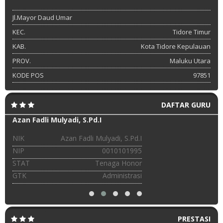
Jl.Mayor Daud Umar
KEC.
Tidore Timur
KAB.
Kota Tidore Kepulauan
PROV.
Maluku Utara
KODE POS
97851
DAFTAR GURU
Azan Fadli Mulyadi, S.Pd.I
NIK
Azan Fadli Mulyadi, S.Pd.I
NIP
0010101995
STAT
Tenaga Honor
GTK
Administrasi
PRESTASI