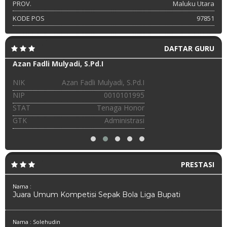
PROV.
Maluku Utara
KODE POS
97851
DAFTAR GURU
Azan Fadli Mulyadi, S.Pd.I
NIK
Azan Fadli Mulyadi, S.Pd.I
NIP
0010101995
STAT
Tenaga Honor
GTK
Administrasi
PRESTASI
Nama :
Juara Umum Kompetisi Sepak Bola Liga Bupati
Nama : Solehudin