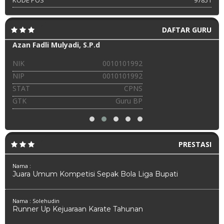
KODE POS
97851
DAFTAR GURU
Azan Fadli Mulyadi, S.P.d
NIK
0010101992
NIP
0010101992
STAT
CPNS
GTK
Guru BP
PRESTASI
Nama :
Juara Umum Kompetisi Sepak Bola Liga Bupati
Nama : Solehudin
Runner Up Kejuaraan Karate Tahunan