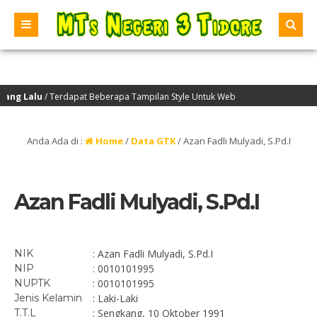
g Lalu
/ Terdapat Beberapa Tampilan Style Untuk Web
ren.
Anda Ada di :
Home
/
Data GTK
/
Azan Fadli Mulyadi, S.Pd.I
Azan Fadli Mulyadi, S.Pd.I
NIK
: Azan Fadli Mulyadi, S.Pd.I
NIP
: 0010101995
NUPTK
: 0010101995
Jenis Kelamin
: Laki-Laki
T.T.L
: Sengkang, 10 Oktober 1991