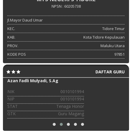
NPSN : 60205738
Jl.Mayor Daud Umar
KEC.
Tidore Timur
KAB.
Kota Tidore Kepulauan
PROV.
Maluku Utara
KODE POS
97851
DAFTAR GURU
Azan Fadli Mulyadi, S.Ag
NIK
0010101994
NIP
0010101994
STAT
Tenaga Honor
GTK
Guru Magang