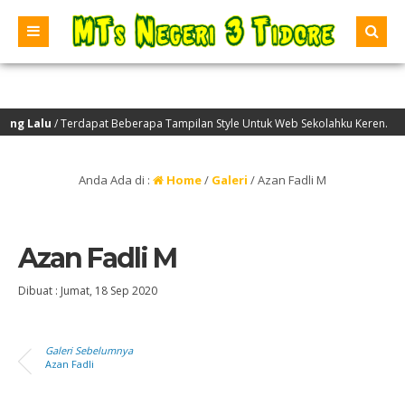
g Lalu
/ Terdapat Beberapa Tampilan Style Untuk Web Sekolahku Keren.
Anda Ada di :
Home
/
Galeri
/
Azan Fadli M
Azan Fadli M
Dibuat :
Jumat, 18 Sep 2020
Galeri Sebelumnya
Azan Fadli